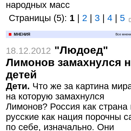
народных масс
Страницы (5):
1
|
2
|
3
|
4
|
5
МНЕНИЯ
Все мнени
"Людоед"
18.12.2012
Лимонов замахнулся н
детей
Дети.
Что же за картина мира
на которую замахнулся
Лимонов? Россия как страна 
русские как нация порочны с
по себе, изначально. Они