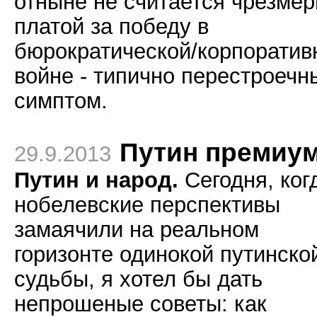
отныне не считается чрезме
платой за победу в
бюрократической/корпоратив
войне - типично перестроечн
симптом.
Путин премиу
29.9.2013
Путин и народ.
Сегодня, ког
нобелевские перспективы
замаячили на реальном
горизонте одинокой путинско
судьбы, я хотел бы дать
непрошеные советы: как