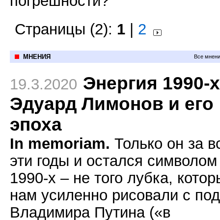
погрешности?
Страницы (2):
1
|
2
МНЕНИЯ
Все мнени
Энергия 1990-х
19.3.2020
Эдуард Лимонов и его
эпоха
In memoriam.
Только он за в
эти годы и остался символом
1990-х – не того лубка, кото
нам усиленно рисовали с по
Владимира Путина («в