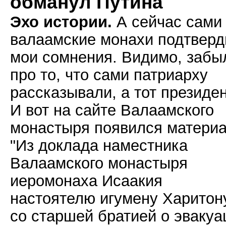
обманул Путина
Эхо истории.
А сейчас сами
валаамские монахи подтверд
мои сомнения. Видимо, забы
про то, что сами патриарху
рассказывали, а тот президен
И вот на сайте Валаамского
монастыря появился матери
"Из доклада наместника
Валаамского монастыря
иеромонаха Исаакия
настоятелю игумену Харитон
со старшей братией о эвакуа