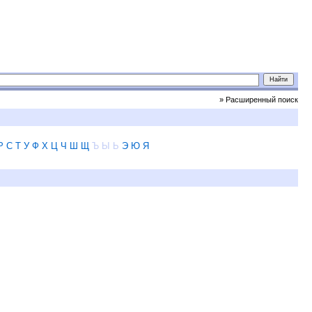
» Расширенный поиск
Р
С
Т
У
Ф
Х
Ц
Ч
Ш
Щ
Ъ
Ы
Ь
Э
Ю
Я