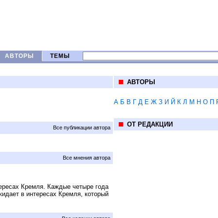
АВТОРЫ
ТЕМЫ
АВТОРЫ
А
Б
В
Г
Д
Е
Ж
З
И
Й
К
Л
М
Н
О
П
ОТ РЕДАКЦИИ
Все публикации автора
Все мнения автора
тересах Кремля. Каждые четыре года
 кидает в интересах Кремля, который