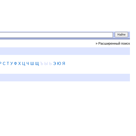
» Расширенный поиск
Р
С
Т
У
Ф
Х
Ц
Ч
Ш
Щ
Ъ
Ы
Ь
Э
Ю
Я