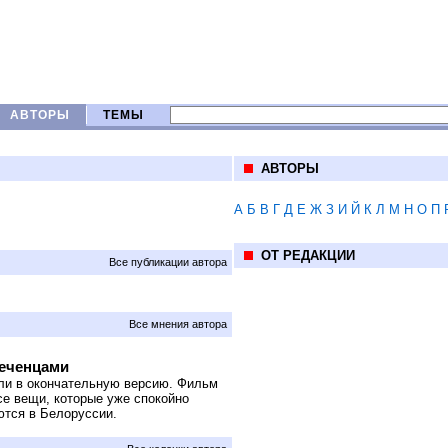
АВТОРЫ
ТЕМЫ
АВТОРЫ
А
Б
В
Г
Д
Е
Ж
З
И
Й
К
Л
М
Н
О
П
ОТ РЕДАКЦИИ
Все публикации автора
Все мнения автора
чеченцами
ли в окончательную версию. Фильм
се вещи, которые уже спокойно
ются в Белоруссии.