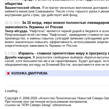
общества
Вашингтонский обком.
Я истратил несколько миллионов долларов 
кабинета министров Саакашвили. После столь горького урока я реш
внутренние дела стран, где действует мой фонд.
За 10 млрд. евро можно полностью ликвидиров
13.11.2014
зависимость Украины от России
Театр абсурда.
"Нафтогаз" является черной дырой в бюджете и осно
Реорганизация всей системы "Нафтогаза", приведения стоимости газа
производство, и замены скрытых субсидий прямыми субсидиями для
может значительно повысить эффективность использования энергии
энергетическую зависимость Украины от России.
Израиль - главное препятствие миру и прогрессу 
5.2.2011
Дружба народов.
В результате свободных выборов «Братья-мусульм
силой, хотя большинство им и не гарантировано. Будет досадно, ес
общепринятому взгляду на Ближний Восток, воспротивятся или не по
КОЛОНКА ДМИТРИЕВА
Loading...
Copyright
©
2006-2026 «Агентство Политических Новостей Северо-За
При полном или частичном использовании материалов,
ссылка на "АПН Северо-Запад" обязательна