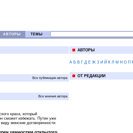
АВТОРЫ
ТЕМЫ
АВТОРЫ
А
Б
В
Г
Д
Е
Ж
З
И
Й
К
Л
М
Н
О
П
ОТ РЕДАКЦИИ
Все публикации автора
Все мнения автора
кого краха, который
он сможет избежать. Путин уже
 виду минские договоренности.
ерен ценностям открытого