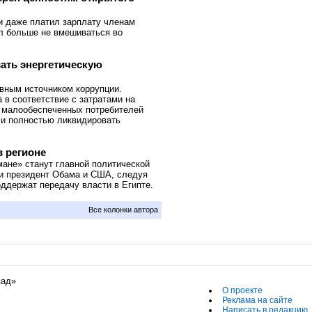
и даже платил зарплату членам
ил больше не вмешиваться во
ать энергетическую
вным источником коррупции.
 в соответствие с затратами на
 малообеспеченных потребителей
 и полностью ликвидировать
в регионе
ане» станут главной политической
ли президент Обама и США, следуя
ддержат передачу власти в Египте.
Все колонки автора
пад»
О проекте
Реклама на сайте
Написать в редакцию