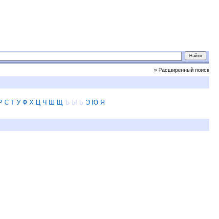
» Расширенный поиск
Р
С
Т
У
Ф
Х
Ц
Ч
Ш
Щ
Ъ
Ы
Ь
Э
Ю
Я