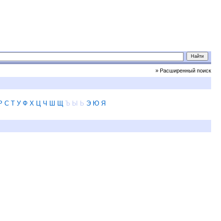
» Расширенный поиск
Р
С
Т
У
Ф
Х
Ц
Ч
Ш
Щ
Ъ
Ы
Ь
Э
Ю
Я