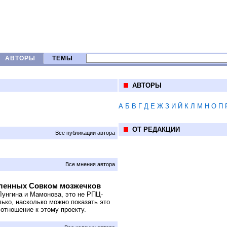
АВТОРЫ
ТЕМЫ
АВТОРЫ
А
Б
В
Г
Д
Е
Ж
З
И
Й
К
Л
М
Н
О
П
ОТ РЕДАКЦИИ
Все публикации автора
Все мнения автора
соленных Совком мозжечков
 Лунгина и Мамонова, это не РПЦ-
лько, насколько можно показать это
 отношение к этому проекту.