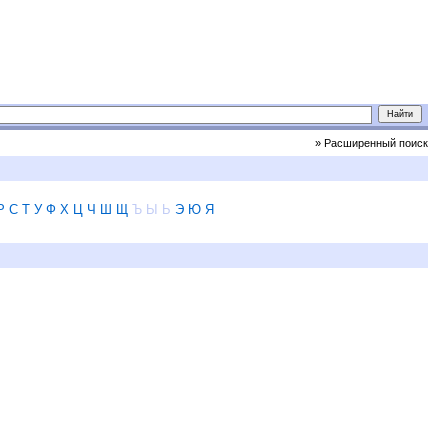
» Расширенный поиск
Р
С
Т
У
Ф
Х
Ц
Ч
Ш
Щ
Ъ
Ы
Ь
Э
Ю
Я