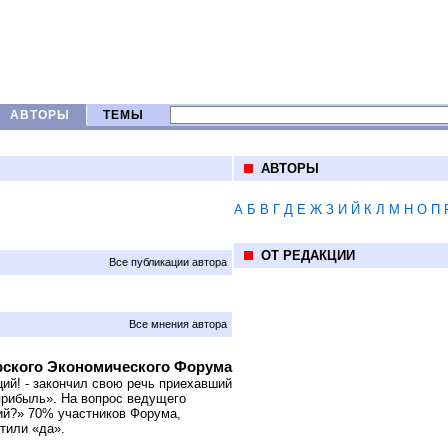
АВТОРЫ
ТЕМЫ
АВТОРЫ
А
Б
В
Г
Д
Е
Ж
З
И
Й
К
Л
М
Н
О
П
ОТ РЕДАКЦИИ
Все публикации автора
Все мнения автора
ярского Экономического Форума
ий! - закончил свою речь приехавший
 прибыль». На вопрос ведущего
ий?» 70% участников Форума,
тили «да».