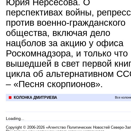
Юрия Нерсесова. О
перспективах войны, репрес
против военно-гражданского
общества, включая дело
нацболов за акцию у офиса
Роскомнадзора, и только что
вышедшей в свет первой кни
цикла об альтернативном С
– «Песня скорпионов».
КОЛОНКА ДМИТРИЕВА
Все колон
Loading...
Copyright
©
2006-2026 «Агентство Политических Новостей Северо-За