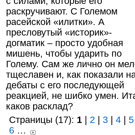
с силами, которые его
раскручивают. С Големом
расейской «илитки». А
пресловутый «историк»-
догматик – просто удобная
мишень, чтобы ударить по
Голему. Сам же лично он мел
тщеславен и, как показали н
дебаты с его последующей
реакцией, не шибко умен. Ит
каков расклад?
Страницы (17):
1
|
2
|
3
|
4
|
5
6
…