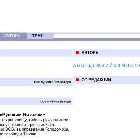
АВТОРЫ
ТЕМЫ
АВТОРЫ
А
Б
В
Г
Д
Е
Ж
З
И
Й
К
Л
М
Н
О
П
ОТ РЕДАКЦИИ
Все публикации автора
Все мнения автора
 «Русским Витязям»
фтехранилищу, гибель руководителя
альную гордость русских? Это
про ВОВ, за оправдание Голодомора,
е заповеди Творца.