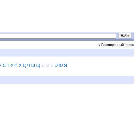
» Расширенный поиск
Р
С
Т
У
Ф
Х
Ц
Ч
Ш
Щ
Ъ
Ы
Ь
Э
Ю
Я