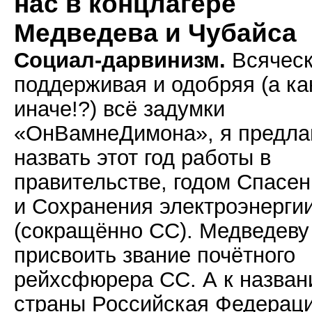
нас в концлагере
Медведева и Чубайса
Социал-дарвинизм.
Всячес
поддерживая и одобряя (а ка
иначе!?) всё задумки
«ОнВамнеДимона», я предла
назвать этот год работы в
правительстве, годом Спасе
и Сохранения электроэнерги
(сокращённо СС). Медведеву
присвоить звание почётного
рейхсфюрера СС. А к назва
страны Российская Федераци