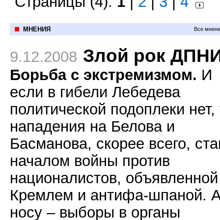
Страницы (4):
1
|
2
|
3
|
4
МНЕНИЯ
Все мнени
Злой рок ДПН
9.12.2008
Борьба с экстремизмом.
И
если в гибели Лебедева
политической подоплеки нет, 
нападения на Белова и
Басманова, скорее всего, ста
началом войны против
националистов, объявленной
Кремлем и антифа-шпаной. А
носу – выборы в органы