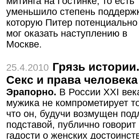
митинга на Гостинке, то есть
уменьшило степень поддержк
которую Питер потенциально
мог оказать наступлению в
Москве.
Грязь истории
25.4.2010
Секс и права человека
Эрапорно.
В России
XXI
век
мужика не компрометирует то
что он, будучи возмущен под
подставой, публично говорит
гадости о женских достоинст