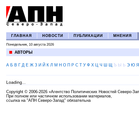
ГЛАВНАЯ
НОВОСТИ
ПУБЛИКАЦИИ
МНЕНИЯ
Понедельник, 10 августа 2026
АВТОРЫ
А
Б
В
Г
Д
Е
Ж
З
И
Й
К
Л
М
Н
О
П
Р
С
Т
У
Ф
Х
Ц
Ч
Ш
Щ
Ъ
Ы
Ь
Э
Ю
Я
Loading...
Copyright
©
2006-2026 «Агентство Политических Новостей Северо-За
При полном или частичном использовании материалов,
ссылка на "АПН Северо-Запад" обязательна