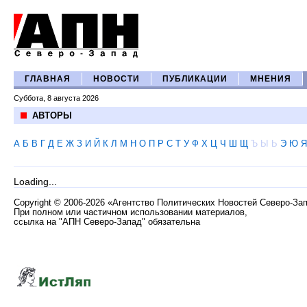
ГЛАВНАЯ
НОВОСТИ
ПУБЛИКАЦИИ
МНЕНИЯ
Суббота, 8 августа 2026
АВТОРЫ
А
Б
В
Г
Д
Е
Ж
З
И
Й
К
Л
М
Н
О
П
Р
С
Т
У
Ф
Х
Ц
Ч
Ш
Щ
Ъ
Ы
Ь
Э
Ю
Я
Loading...
Copyright
©
2006-2026 «Агентство Политических Новостей Северо-За
При полном или частичном использовании материалов,
ссылка на "АПН Северо-Запад" обязательна