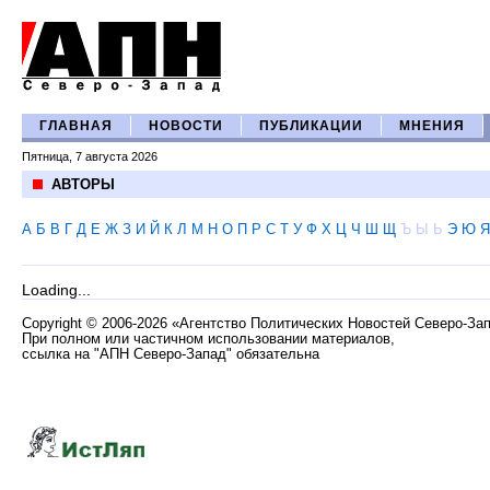
ГЛАВНАЯ
НОВОСТИ
ПУБЛИКАЦИИ
МНЕНИЯ
Пятница, 7 августа 2026
АВТОРЫ
А
Б
В
Г
Д
Е
Ж
З
И
Й
К
Л
М
Н
О
П
Р
С
Т
У
Ф
Х
Ц
Ч
Ш
Щ
Ъ
Ы
Ь
Э
Ю
Я
Loading...
Copyright
©
2006-2026 «Агентство Политических Новостей Северо-За
При полном или частичном использовании материалов,
ссылка на "АПН Северо-Запад" обязательна