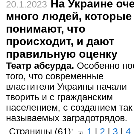
На Украине оч
20.1.2023
много людей, которые
понимают, что
происходит, и дают
правильную оценку
Театр абсурда.
Особенно по
того, что современные
властители Украины начали
творить и с гражданским
населением, с созданием так
называемых заградотрядов.
Страницы (61):
1
|
2
|
3
|
4