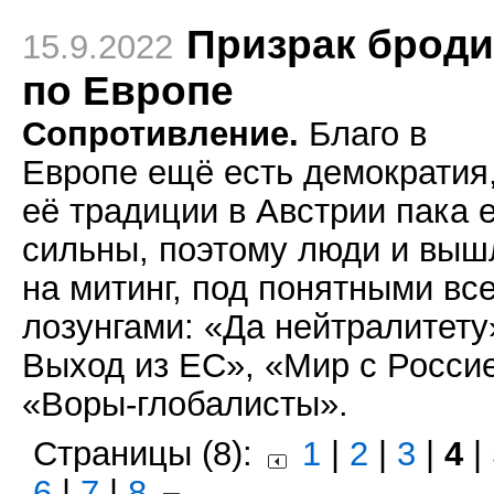
Призрак броди
15.9.2022
по Европе
Сопротивление.
Благо в
Европе ещё есть демократия,
её традиции в Австрии пака 
сильны, поэтому люди и выш
на митинг, под понятными вс
лозунгами: «Да нейтралитету
Выход из ЕС», «Мир с Росси
«Воры-глобалисты».
Страницы (8):
1
|
2
|
3
|
4
|
6
|
7
|
8