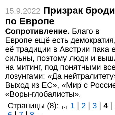
Призрак броди
15.9.2022
по Европе
Сопротивление.
Благо в
Европе ещё есть демократия,
её традиции в Австрии пака 
сильны, поэтому люди и выш
на митинг, под понятными вс
лозунгами: «Да нейтралитету
Выход из ЕС», «Мир с Росси
«Воры-глобалисты».
Страницы (8):
1
|
2
|
3
|
4
|
6
|
7
|
8