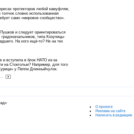
тересах протекторов любой камуфляж,
в толчок словно использованная
требует само «мировое сообщество».
 Пушков и следует ориентироваться
 градоначальников, типа Козупицы-
дшего. На кого ещё-то? Не на тех
 и вступила в блок НАТО из-за
ти на Стокгольм? Например, для того
Курица» у Пеппи Длинныйчулок.
…
пад»
О проекте
Реклама на сайте
Написать в редакцию