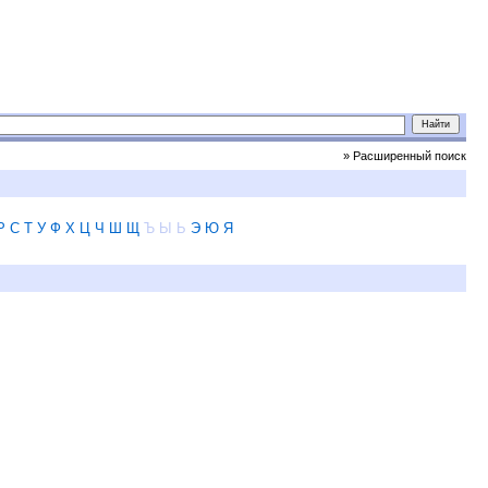
» Расширенный поиск
Р
С
Т
У
Ф
Х
Ц
Ч
Ш
Щ
Ъ
Ы
Ь
Э
Ю
Я