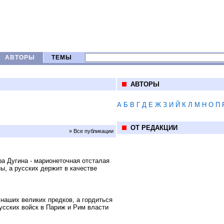
АВТОРЫ
ТЕМЫ
АВТОРЫ
А
Б
В
Г
Д
Е
Ж
З
И
Й
К
Л
М
Н
О
П
ОТ РЕДАКЦИИ
» Все публикации
 Дугина - марионеточная отсталая
ы, а русских держит в качестве
наших великих предков, а гордиться
усских войск в Париж и Рим власти