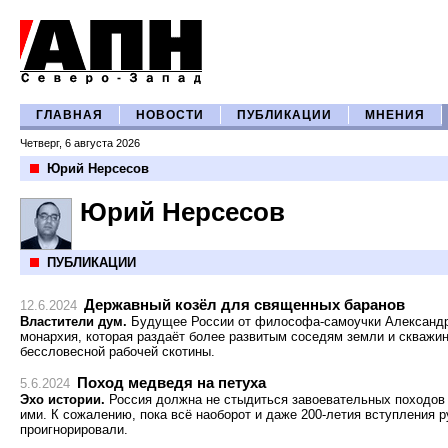
ГЛАВНАЯ
НОВОСТИ
ПУБЛИКАЦИИ
МНЕНИЯ
Четверг, 6 августа 2026
Юрий Нерсесов
Юрий Нерсесов
ПУБЛИКАЦИИ
Державный козёл для священных баранов
12.6.2024
Властители дум.
Будущее России от философа-самоучки Александра
монархия, которая раздаёт более развитым соседям земли и скважин
бессловесной рабочей скотины.
Поход медведя на петуха
5.6.2024
Эхо истории.
Россия должна не стыдиться завоевательных походов 
ими. К сожалению, пока всё наоборот и даже 200-летия вступления р
проигнорировали.