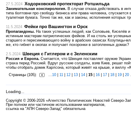
Ходорковский протекторат Ротшильда
27.5.2024
Занимательная конспирология.
В случае отказа действовать в ин
типа болтовни про свободу бизнеса или права человека, спускается 
туалетная бумага. Точно так же, как и законы, исполнения которых 
Фейки про Вашингтон и Орск
11.5.2024
Пропагандоны.
На таких успешных людей, как Соловьев, Киселёв и
истинным мастерам патриотических фейков. И на столь же успешных
старшего и пересиживающего войну в арабских оазисах Козупицы-мла
же, кто гибнет в окопах и получает похоронки в затопленных домах?
Швеция с Гитлером и с Зеленским
2.5.2024
Россия и Европа.
Считается, что Швеция поставляет оружие Украине
страха перед Россией. Вдруг русские солдаты, взяв Киев, решат пой
чтобы отобрать домик Карлсона, который живёт на крыше, и виллу «
Страницы (105):
…
10
|
11
|
12
|
13
|
14
|
15
|
16
|
17
|
18
|
19
|
20
Loading...
Copyright
©
2006-2026 «Агентство Политических Новостей Северо-За
При полном или частичном использовании материалов,
ссылка на "АПН Северо-Запад" обязательна