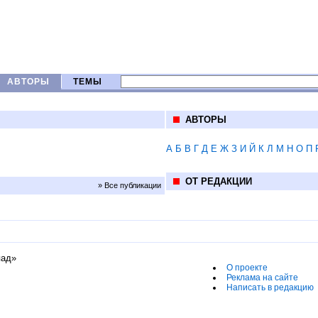
АВТОРЫ
ТЕМЫ
АВТОРЫ
А
Б
В
Г
Д
Е
Ж
З
И
Й
К
Л
М
Н
О
П
ОТ РЕДАКЦИИ
» Все публикации
пад»
О проекте
Реклама на сайте
Написать в редакцию