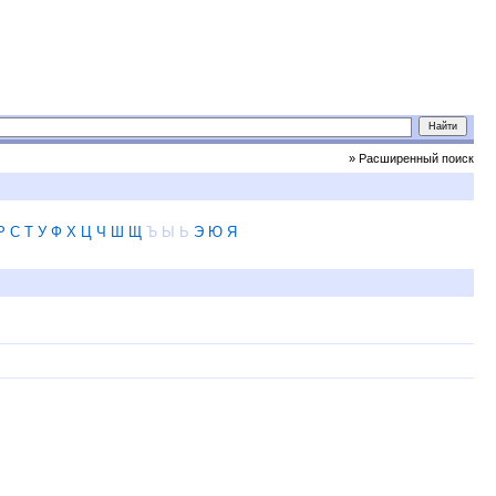
» Расширенный поиск
Р
С
Т
У
Ф
Х
Ц
Ч
Ш
Щ
Ъ
Ы
Ь
Э
Ю
Я