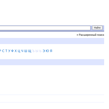
» Расширенный поиск
Р
С
Т
У
Ф
Х
Ц
Ч
Ш
Щ
Ъ
Ы
Ь
Э
Ю
Я