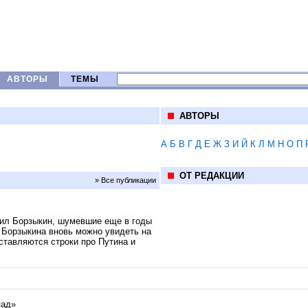
АВТОРЫ
ТЕМЫ
АВТОРЫ
А
Б
В
Г
Д
Е
Ж
З
И
Й
К
Л
М
Н
О
П
ОТ РЕДАКЦИИ
» Все публикации
аил Борзыкин, шумевшие еще в годы
я Борзыкина вновь можно увидеть на
вставляются строки про Путина и
пад»