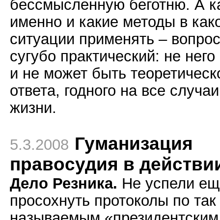
бессмысленную беготню. А к
именно и какие методы в как
ситуации применять – вопро
сугубо практический: не него
и не может быть теоретическ
ответа, годного на все случаи
жизни.
Гуманизация
5.3.2008
правосудия в действи
Дело Резника.
Не успели е
просохнуть протоколы по так
называемым «президентским