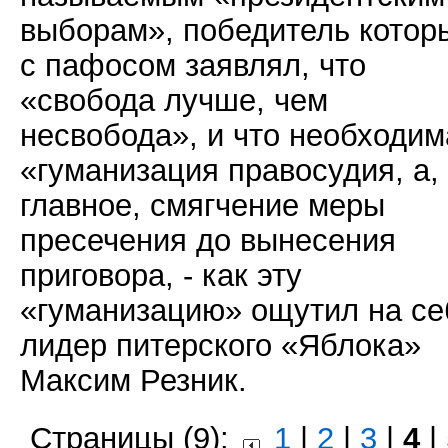
выборам», победитель котор
с пафосом заявлял, что
«свобода лучше, чем
несвобода», и что необходим
«гуманизация правосудия, а,
главное, смягчение меры
пресечения до вынесения
приговора, - как эту
«гуманизацию» ощутил на се
лидер питерского «Яблока»
Максим Резник.
Страницы (9):
1
|
2
|
3
|
4
|