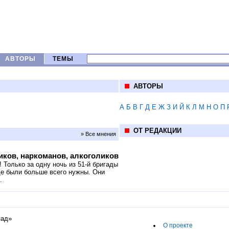
АВТОРЫ
ТЕМЫ
АВТОРЫ
А
Б
В
Г
Д
Е
Ж
З
И
Й
К
Л
М
Н
О
П
ОТ РЕДАКЦИИ
» Все мнения
иков, наркоманов, алкоголиков
 Только за одну ночь из 51-й бригады
где были больше всего нужны. Они
.
пад»
О проекте