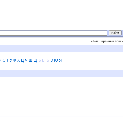
» Расширенный поиск
Р
С
Т
У
Ф
Х
Ц
Ч
Ш
Щ
Ъ
Ы
Ь
Э
Ю
Я