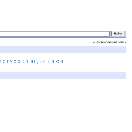
» Расширенный поиск
Р
С
Т
У
Ф
Х
Ц
Ч
Ш
Щ
Ъ
Ы
Ь
Э
Ю
Я