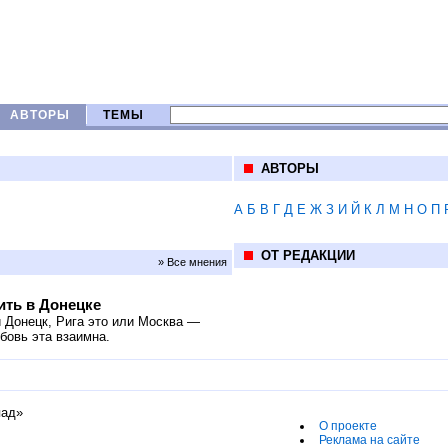
АВТОРЫ
ТЕМЫ
АВТОРЫ
А
Б
В
Г
Д
Е
Ж
З
И
Й
К
Л
М
Н
О
П
ОТ РЕДАКЦИИ
» Все мнения
ить в Донецке
и Донецк, Рига это или Москва —
бовь эта взаимна.
пад»
О проекте
Реклама на сайте