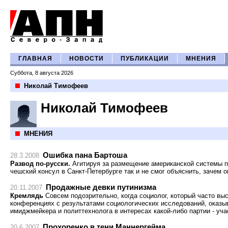
ГЛАВНАЯ
НОВОСТИ
ПУБЛИКАЦИИ
МНЕНИЯ
Суббота, 8 августа 2026
Николай Тимофеев
Николай Тимофеев
МНЕНИЯ
Ошибка пана Бартоша
28.3.2008
Развод по-русски.
Агитируя за размещение американской системы п
чешский консул в Санкт-Петербурге так и не смог объяснить, зачем о
Продажные девки путинизма
20.11.2007
Кремлядь
Совсем подозрительно, когда социолог, который часто выс
конференциях с результатами социологических исследований, оказыв
имиджмейкера и политтехнолога в интересах какой-либо партии - уч
Прохоренко в тени Маннергейма
20.6.2007