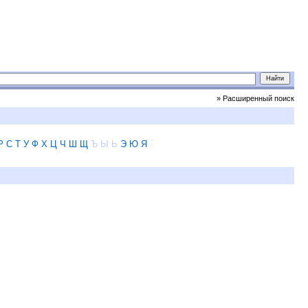
» Расширенный поиск
Р
С
Т
У
Ф
Х
Ц
Ч
Ш
Щ
Ъ
Ы
Ь
Э
Ю
Я