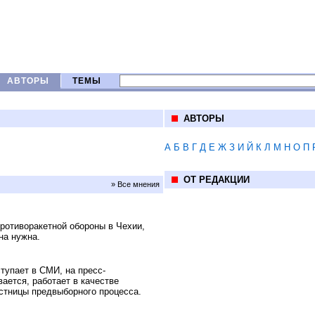
АВТОРЫ
ТЕМЫ
АВТОРЫ
А
Б
В
Г
Д
Е
Ж
З
И
Й
К
Л
М
Н
О
П
ОТ РЕДАКЦИИ
» Все мнения
ротиворакетной обороны в Чехии,
на нужна.
тупает в СМИ, на пресс-
ается, работает в качестве
астницы предвыборного процесса.