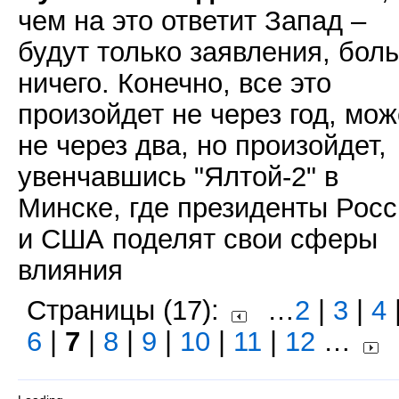
чем на это ответит Запад –
будут только заявления, бол
ничего. Конечно, все это
произойдет не через год, мож
не через два, но произойдет,
увенчавшись "Ялтой-2" в
Минске, где президенты Рос
и США поделят свои сферы
влияния
Страницы (17):
…
2
|
3
|
4
6
|
7
|
8
|
9
|
10
|
11
|
12
…