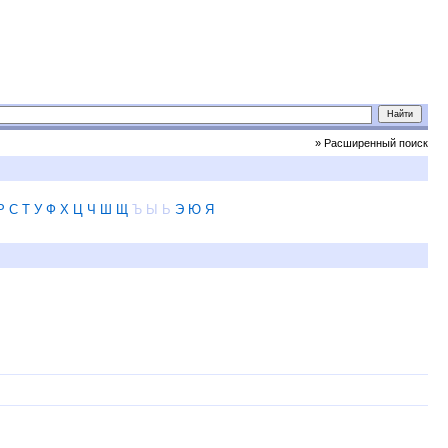
» Расширенный поиск
Р
С
Т
У
Ф
Х
Ц
Ч
Ш
Щ
Ъ
Ы
Ь
Э
Ю
Я