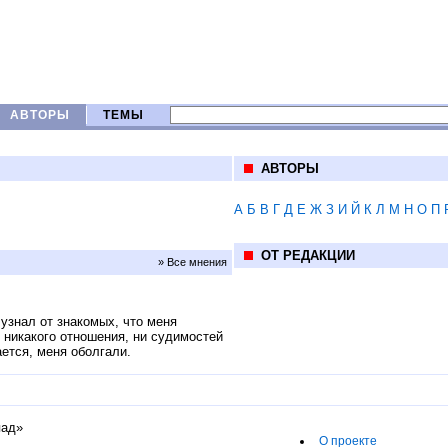
АВТОРЫ
ТЕМЫ
АВТОРЫ
А
Б
В
Г
Д
Е
Ж
З
И
Й
К
Л
М
Н
О
П
ОТ РЕДАКЦИИ
» Все мнения
узнал от знакомых, что меня
у никакого отношения, ни судимостей
ается, меня оболгали.
пад»
О проекте