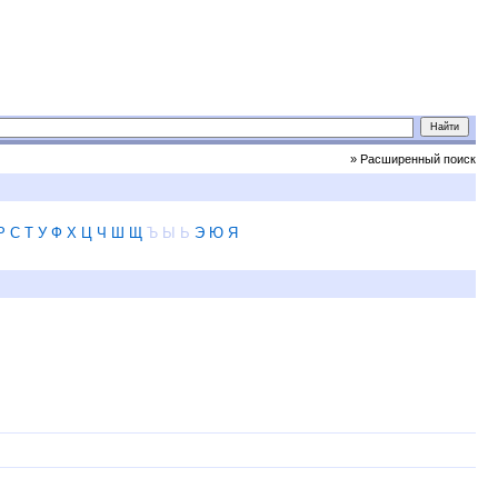
» Расширенный поиск
Р
С
Т
У
Ф
Х
Ц
Ч
Ш
Щ
Ъ
Ы
Ь
Э
Ю
Я