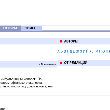
АВТОРЫ
ТЕМЫ
АВТОРЫ
А
Б
В
Г
Д
Е
Ж
З
И
Й
К
Л
М
Н
О
П
ОТ РЕДАКЦИИ
» Все мнения
 импульсивный человек. По
оварам афганского экспорта.
иции, поскольку дают понять, что
пад»