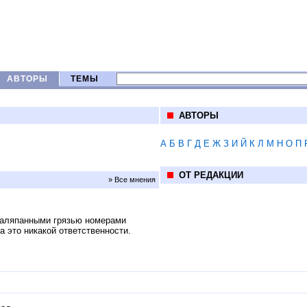
АВТОРЫ
ТЕМЫ
АВТОРЫ
А
Б
В
Г
Д
Е
Ж
З
И
Й
К
Л
М
Н
О
П
ОТ РЕДАКЦИИ
» Все мнения
 заляпанными грязью номерами
а это никакой ответственности.