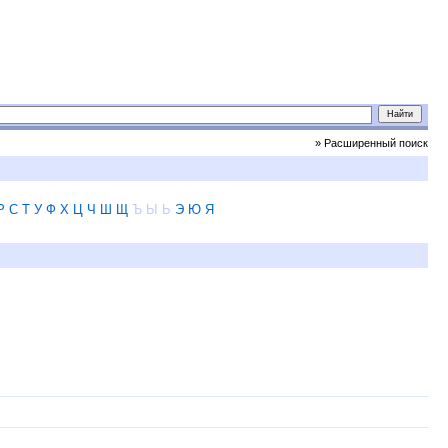
» Расширенный поиск
Р
С
Т
У
Ф
Х
Ц
Ч
Ш
Щ
Ъ
Ы
Ь
Э
Ю
Я