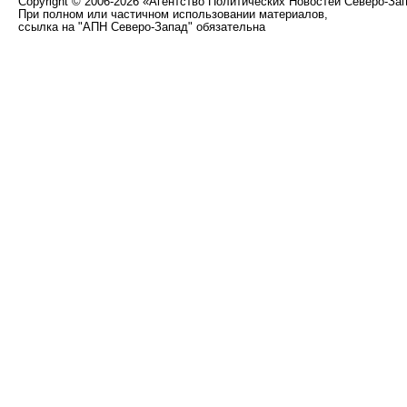
Copyright
©
2006-2026 «Агентство Политических Новостей Северо-За
При полном или частичном использовании материалов,
ссылка на "АПН Северо-Запад" обязательна