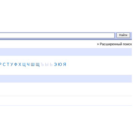
» Расширенный поиск
Р
С
Т
У
Ф
Х
Ц
Ч
Ш
Щ
Ъ
Ы
Ь
Э
Ю
Я