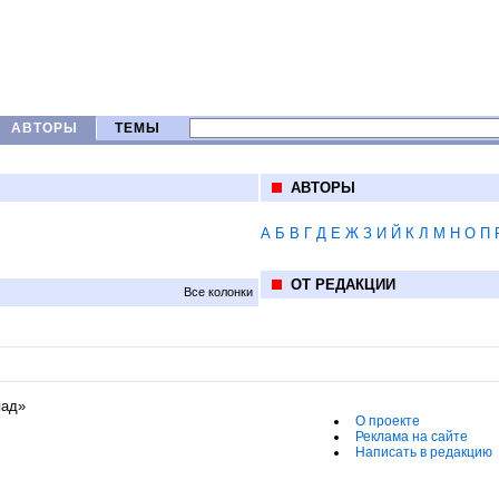
АВТОРЫ
ТЕМЫ
АВТОРЫ
А
Б
В
Г
Д
Е
Ж
З
И
Й
К
Л
М
Н
О
П
ОТ РЕДАКЦИИ
Все колонки
пад»
О проекте
Реклама на сайте
Написать в редакцию