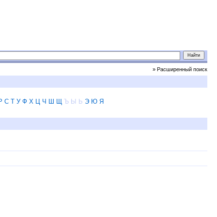
» Расширенный поиск
Р
С
Т
У
Ф
Х
Ц
Ч
Ш
Щ
Ъ
Ы
Ь
Э
Ю
Я