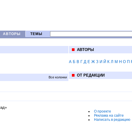
АВТОРЫ
ТЕМЫ
АВТОРЫ
А
Б
В
Г
Д
Е
Ж
З
И
Й
К
Л
М
Н
О
П
ОТ РЕДАКЦИИ
Все колонки
пад»
О проекте
Реклама на сайте
Написать в редакцию