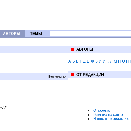
АВТОРЫ
ТЕМЫ
АВТОРЫ
А
Б
В
Г
Д
Е
Ж
З
И
Й
К
Л
М
Н
О
П
ОТ РЕДАКЦИИ
Все колонки
пад»
О проекте
Реклама на сайте
Написать в редакцию