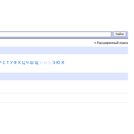
» Расширенный поиск
Р
С
Т
У
Ф
Х
Ц
Ч
Ш
Щ
Ъ
Ы
Ь
Э
Ю
Я