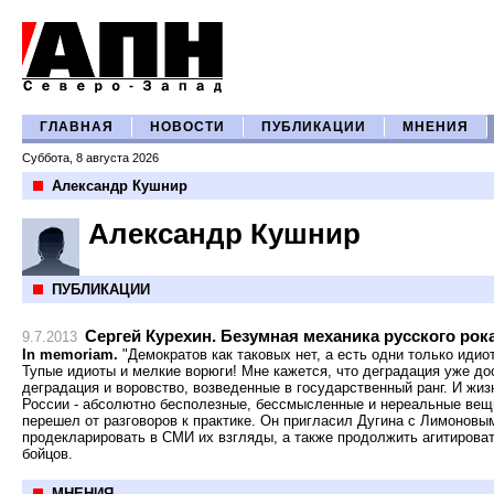
ГЛАВНАЯ
НОВОСТИ
ПУБЛИКАЦИИ
МНЕНИЯ
Суббота, 8 августа 2026
Александр Кушнир
Александр Кушнир
ПУБЛИКАЦИИ
Сергей Курехин. Безумная механика русского рок
9.7.2013
In memoriam.
"Демократов как таковых нет, а есть одни только идиоты
Тупые идиоты и мелкие ворюги! Мне кажется, что деградация уже до
деградация и воровство, возведенные в государственный ранг. И жиз
России - абсолютно бесполезные, бессмысленные и нереальные вещи
перешел от разговоров к практике. Он пригласил Дугина с Лимоновы
продекларировать в СМИ их взгляды, а также продолжить агитирова
бойцов.
МНЕНИЯ