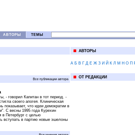
АВТОРЫ
ТЕМЫ
АВТОРЫ
А
Б
В
Г
Д
Е
Ж
З
И
Й
К
Л
М
Н
О
П
ОТ РЕДАКЦИИ
Все публикации автора
а
, - говорил Капитан в тот период. -
стигла своего апогея. Клиническая
нь показывает, что идеи демократии в
". С весны 1995 года Курехин
м в Петербург с целью
ть вступать в партию новые эшелоны
Все мнения автора