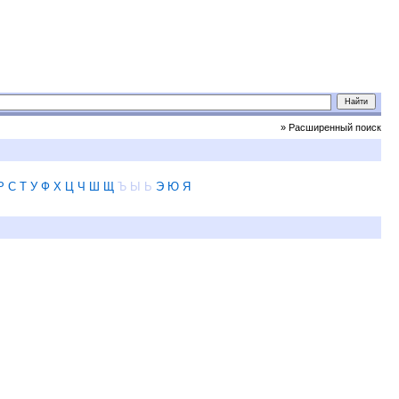
» Расширенный поиск
Р
С
Т
У
Ф
Х
Ц
Ч
Ш
Щ
Ъ
Ы
Ь
Э
Ю
Я