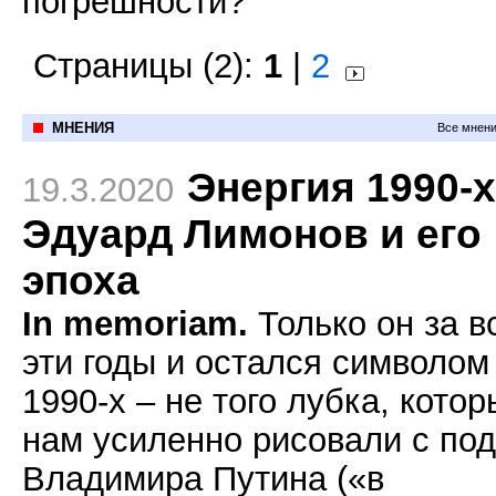
погрешности?
Страницы (2):
1
|
2
МНЕНИЯ
Все мнени
Энергия 1990-х
19.3.2020
Эдуард Лимонов и его
эпоха
In memoriam.
Только он за в
эти годы и остался символом
1990-х – не того лубка, кото
нам усиленно рисовали с по
Владимира Путина («в