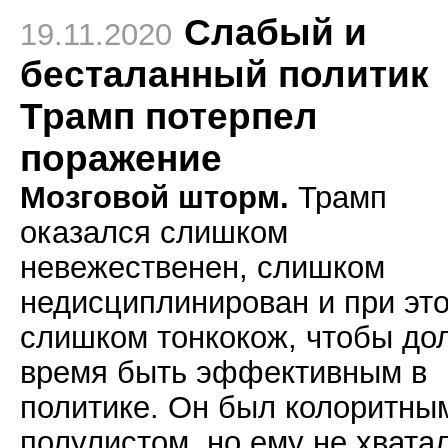
Cлабый и
19.11.2020
бесталанный политик
Трамп потерпел
поражение
Мозговой шторм.
Трамп
оказался слишком
невежественен, слишком
недисциплинирован и при эт
слишком тонкокож, чтобы до
время быть эффективным в
политике. Он был колоритны
полулистом, но ему не хвата