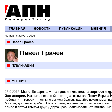
ГЛАВНАЯ
НОВОСТИ
ПУБЛИКАЦИИ
МНЕНИЯ
Четверг, 6 августа 2026
Павел Грачев
Павел Грачев
ПУБЛИКАЦИИ
МНЕНИЯ
Мы с Ельциным на крови клялись в верности дру
25.9.2012
Эхо истории.
Накрыли нехитрый стол: еда, выпивка. Потом Бориса 
победили, – говорит, – отныне вы мои братья, давайте поклянемся на
бросим, до самого гроба». Он взял нож, провел им по запястью, выс
самое и потом языком друг у друга кровь слизывали! Эта клятва была