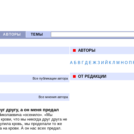
АВТОРЫ
ТЕМЫ
АВТОРЫ
А
Б
В
Г
Д
Е
Ж
З
И
Й
К
Л
М
Н
О
П
ОТ РЕДАКЦИИ
Все публикации автора
Все мнения автора
г другу, а он меня предал
Николаевича «осенило». «Мы
 крови, что мы никогда друг друга не
тупила кровь, мы проделали то же
 на крови. А он нас всех предал.