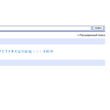
» Расширенный поиск
Р
С
Т
У
Ф
Х
Ц
Ч
Ш
Щ
Ъ
Ы
Ь
Э
Ю
Я