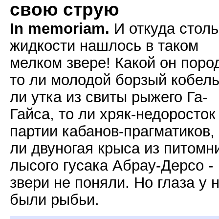
свою струю
In memoriam.
И откуда столь
жидкости нашлось в таком
мелком звере! Какой он поро
то ли молодой борзый кобель
ли утка из свиты рыжего Га-
Гайса, то ли хряк-недоросток
партии кабанов-прагматиков,
ли двуногая крыса из питомн
лысого гусака Абрау-Дерсо -
звери не поняли. Но глаза у 
были рыбьи.