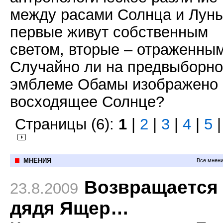
между расами Солнца и Луны
первые живут собственным
светом, вторые – отраженным
Случайно ли на предвыборн
эмблеме Обамы изображено
восходящее Солнце?
Страницы (6):
1
|
2
|
3
|
4
|
5
МНЕНИЯ
Все мнени
Возвращается
23.8.2009
дядя Ящер…