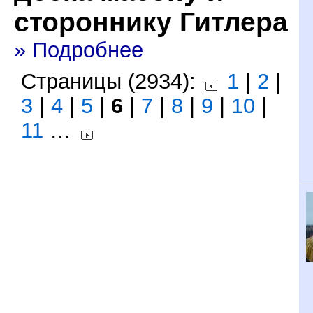
стороннику Гитлера
» Подробнее
Страницы (2934):
1
|
2
|
3
|
4
|
5
|
6
|
7
|
8
|
9
|
10
|
11
…