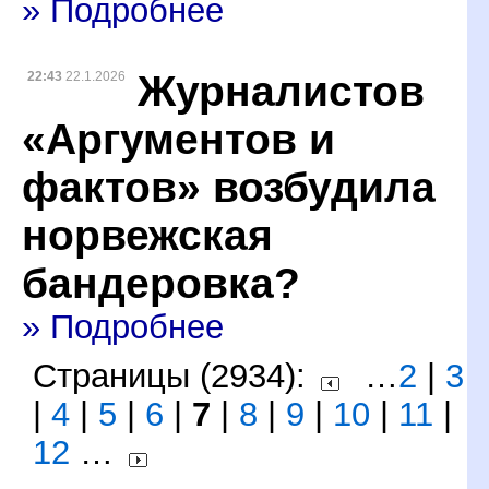
» Подробнее
Журналистов
22:43
22.1.2026
«Аргументов и
фактов» возбудила
норвежская
бандеровка?
» Подробнее
Страницы (2934):
…
2
|
3
|
4
|
5
|
6
|
7
|
8
|
9
|
10
|
11
|
12
…