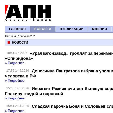
ГЛАВНАЯ
НОВОСТИ
ПУБЛИКАЦИИ
МНЕНИЯ
Пятница, 7 августа 2026
НОВОСТИ
«Уралвагонзавод» троллят за переиме
18:51
4.6.2026
«Спиридона»
» Подробнее
Доносчица Лантратова избрана упол
17:59
14.5.2026
человека в РФ
» Подробнее
Иноагент Резник считает бывшую сор
15:35
14.5.2026
Галкину гнидой и воровкой
» Подробнее
Сладкая парочка Боня и Соловьев сли
15:51
28.4.2026
» Подробнее