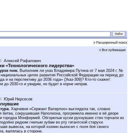
» Расширенный поиск
» Все публикации
6
Алексей Рафалович
и «Технологического лидерства»
ypse now.
Выполним ли указ Владимира Путина от 7 мая 2024 г. №
 национальных целях развития Российской Федерации на период до
да и на перспективу до 2036 года» (Указ-309)? Кто-то скажет:
м до 2030-го и увидим, но будет в корне неправ.
6
Юрий Нерсесов
ргнувшие
тура.
Харчевня «Сержант Ватерлоо» выглядела так, словно
я битва, сокрушившая Наполеона, прогремела именно в её дворе
и городка Монфермей. Обгорелые куски рухнувших стен торчали из
подобно редким гнилым зубам во рту гигантской старухи.
шая вывеска, на которой хозяин выносил с поля боя своего
ла, валялась в стороне.