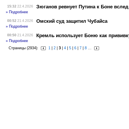
Зюганов ревнует Путина к Боне вслед
15:32
22.4.2026
» Подробнее
Омский суд защитил Чубайса
00:52
21.4.2026
» Подробнее
Кремль использует Боню как прививк
00:50
21.4.2026
» Подробнее
Страницы (2934):
1
|
2
|
3
|
4
|
5
|
6
|
7
|
8
…