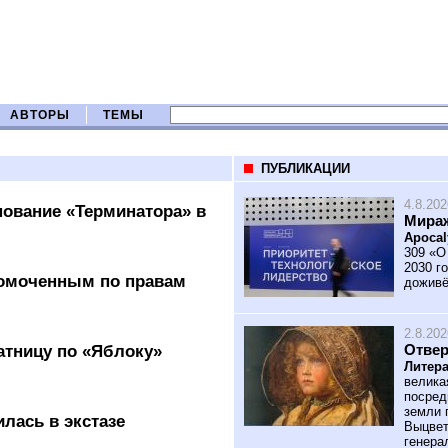
АВТОРЫ
ТЕМЫ
ПУБЛИКАЦИИ
4.8.202
нование «Терминатора» в
Мираж
Apocal
309 «О
2030 го
номоченным по правам
доживё
2.8.202
Отве
атницу по «Яблоку»
Литера
велика
посред
земли 
лась в экстазе
Выцвет
генера