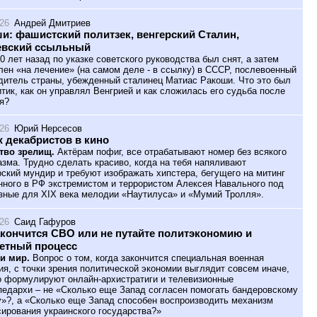
026
Андрей Дмитриев
и: фашистский политзек, венгерский Сталин,
евский ссыльный
0 лет назад по указке советского руководства был снят, а затем
лен «на лечение» (на самом деле - в ссылку) в СССР, послевоенный
дитель страны, убежденный сталинец Матиас Ракоши. Что это был
итик, как он управлял Венгрией и как сложилась его судьба после
я?
026
Юрий Нерсесов
 декабристов в кино
тво зрелищ.
Актёрам пофиг, все отрабатывают номер без всякого
азма. Трудно сделать красиво, когда на тебя напяливают
ский мундир и требуют изображать хипстера, бегущего на митинг
нного в РФ экстремистом и террористом Алексея Навального под
зные для XIX века мелодии «Наутилуса» и «Мумий Тролля».
026
Саид Гафуров
акончится СВО или не путайте политэкономию и
етный процесс
и мир.
Вопрос о том, когда закончится специальная военная
ия, с точки зрения политической экономии выглядит совсем иначе,
о формулируют онлайн-архистратиги и телевизионные
педархи – не «Сколько еще Запад согласен помогать бандеровскому
»?, а «Сколько еще Запад способен воспроизводить механизм
ирования украинского государства?»