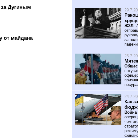
 за Дугиным
29.7.2
Ракош
хрущ
ЖЗЛ.
7
отправ
руково
у от майдана
за пол
падени
25.7.2
Мятеж
Общес
энтузи
офицер
призна
несура
24.7.2
Как з
бюдж
Война 
операц
чем ег
страто
режиму
финанс