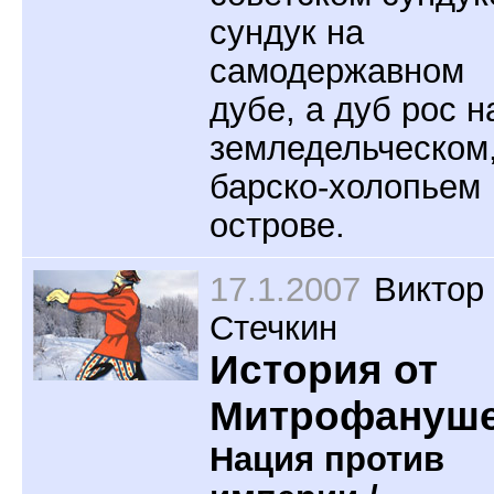
сундук на
самодержавном
дубе, а дуб рос н
земледельческом
барско-холопьем
острове.
17.1.2007
Виктор
Стечкин
История от
Митрофануш
Нация против