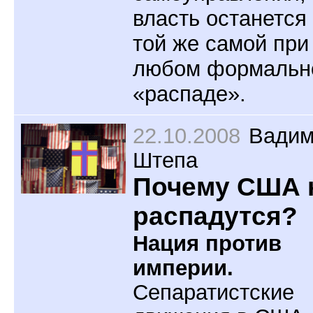
власть останется
той же самой при
любом формальн
«распаде».
22.10.2008
Вади
Штепа
Почему США 
распадутся?
Нация против
империи.
Сепаратистские