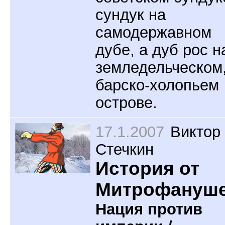
сундук на
самодержавном
дубе, а дуб рос н
земледельческом
барско-холопьем
острове.
17.1.2007
Виктор
Стечкин
История от
Митрофануш
Нация против