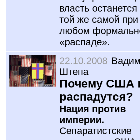
власть останется
той же самой при
любом формальн
«распаде».
22.10.2008
Вади
Штепа
Почему США 
распадутся?
Нация против
империи.
Сепаратистские