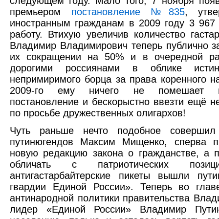
следующем году. Мало того, 7 ноября поя
премьером
постановление №835
, утв
иностранным гражданам в 2009 году 3 967
работу. Втихую увеличив количество гаста
Владимир Владимирович теперь публично з
их сокращении на 50% и в очередной ра
дорогими россиянами в облике истин
непримиримого борца за права коренного н
2009-го ему ничего не помешает и
постановление и бескорыстно ввезти ещё н
по просьбе дружественных олигархов!
Чуть раньше нечто подобное совершил
путинюгендов Максим Мищенко, сперва п
новую редакцию закона о гражданстве, а 
обличать с патриотических поз
антигастарбайтерские пикеты вышли пут
гвардии Единой России». Теперь во глав
антинародной политики правительства Влад
лидер «Единой России» Владимир Пути