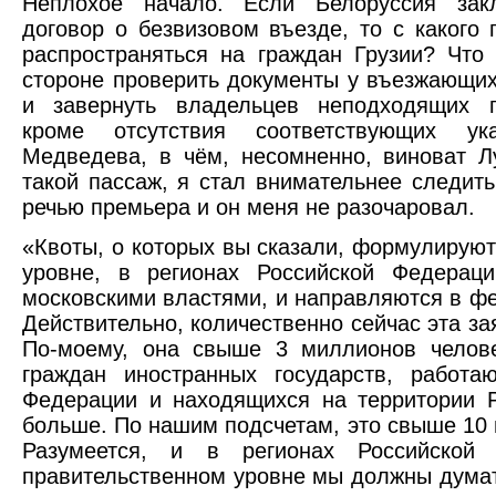
Неплохое начало. Если Белоруссия зак
договор о безвизовом въезде, то с какого
распространяться на граждан Грузии? Что
стороне проверить документы у въезжающих
и завернуть владельцев неподходящих п
кроме отсутствия соответствующих у
Медведева, в чём, несомненно, виноват 
такой пассаж, я стал внимательнее следит
речью премьера и он меня не разочаровал.
«Квоты, о которых вы сказали, формулирую
уровне, в регионах Российской Федерац
московскими властями, и направляются в ф
Действительно, количественно сейчас эта з
По-моему, она свыше 3 миллионов челов
граждан иностранных государств, работа
Федерации и находящихся на территории Р
больше. По нашим подсчетам, это свыше 10
Разумеется, и в регионах Российской
правительственном уровне мы должны думат