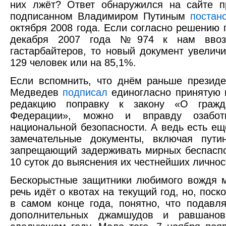
них лжёт? Ответ обнаружился на сайте п
подписанном Владимиром Путиным
поста
октября 2008 года. Если согласно решению 
декабря 2007 года №974 к нам ввоз
гастарбайтеров, то новый документ увелич
129 человек или на 85,1%.
Если вспомнить, что днём раньше презид
Медведев
подписал
единогласно принятую 
редакцию поправку к закону «О гражда
Федерации», можно и вправду озабот
национальной безопасности. А ведь есть ещ
замечательные документы, включая пут
запрещающий задерживать мирных беспасп
10 суток до выяснения их честнейших личнос
Бескорыстные защитники любимого вождя мо
речь идёт о квотах на текущий год, но, поск
в самом конце года, понятно, что подав
дополнительных джамшудов и равшанов