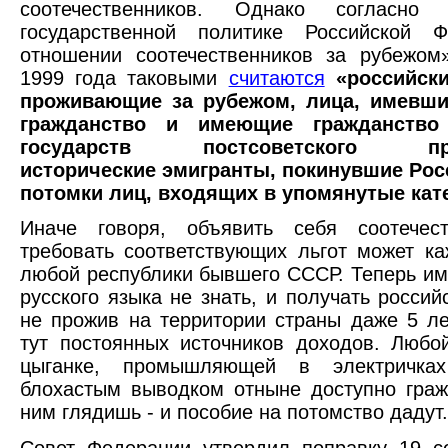
соотечественников. Однако согласно
государственной политике Российской 
отношении соотечественников за рубежом
1999 года таковыми
считаются
«российски
проживающие за рубежом, лица, имевши
гражданство и имеющие гражданство
государств постсоветского прос
исторические эмигранты, покинувшие Рос
потомки лиц, входящих в упомянутые кат
Иначе говоря, объявить себя соотечес
требовать соответствующих льгот может к
любой республики бывшего СССР. Теперь им
русского языка не знать, и получать россий
не прожив на территории страны даже 5 ле
тут постоянных источников доходов. Любо
цыганке, промышляющей в электричка
блохастым выводком отныне доступно граж
ним глядишь - и пособие на потомство дадут.