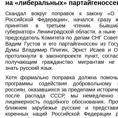
на «либеральных» партайгеноссе
Скандал вокруг поправок к закону «О 
Российской Федерации», начался сразу 
принятия в третьем чтении. Бывши
губернатор» Ленинградской области, а ныне
председатель Комитета по делам СНГ Сове
Вадим Густов и его партайгеноссен из Гос
Думы Владимир Плигин, Эрнст Исаев и О
протолкнули в законопроекте пункт, согла
получающим гражданство мигрантам не 
знать русский язык.
Хотя формально поправка должна помочь
программы содействия добровольному 
россиян, оказавшихся за пределами историч
после распада СССР, мы немедленн
лицемерность подобного обоснования. Пр
ближнем зарубежье русские и представи
коренных наций Российской Федерации р