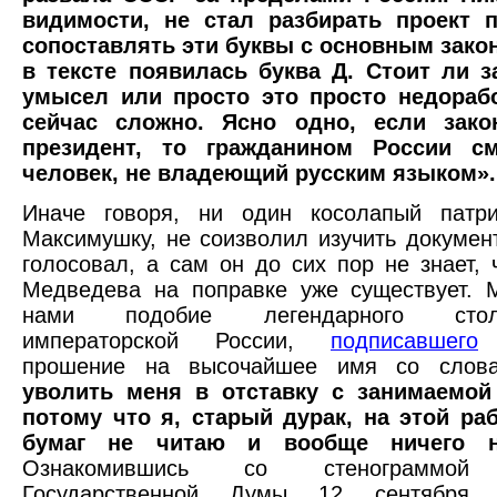
видимости, не стал разбирать проект 
сопоставлять эти буквы с основным закон
в тексте появилась буква Д. Стоит ли з
умысел или просто это просто недорабо
сейчас сложно. Ясно одно, если зако
президент, то гражданином России см
человек, не владеющий русским языком».
Иначе говоря, ни один косолапый патри
Максимушку, не соизволил изучить документ
голосовал, а сам он до сих пор не знает, 
Медведева на поправке уже существует. 
нами подобие легендарного столо
императорской России,
подписавшего
п
прошение на высочайшее имя со сло
уволить меня в отставку с занимаемой
потому что я, старый дурак, на этой ра
бумаг не читаю и вообще ничего 
Ознакомившись со стенограммой 
Государственной Думы 12 сентября 