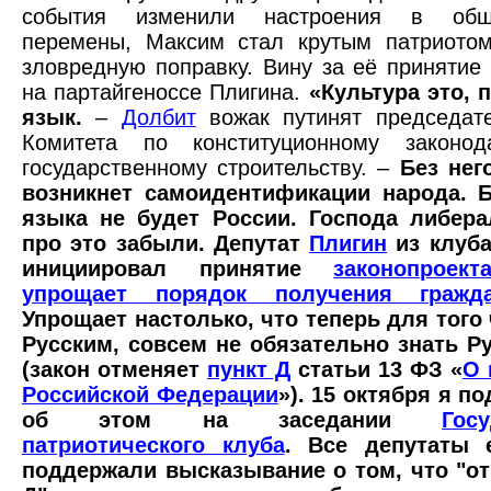
события изменили настроения в общ
перемены, Максим стал крутым патриотом
зловредную поправку. Вину за её принятие 
на партайгеноссе Плигина.
«Культура это, 
язык.
–
Долбит
вожак путинят председате
Комитета
по конституционному законод
государственному строительству. –
Без нег
возникнет самоидентификации народа. Б
языка не будет России. Господа либера
про это забыли. Депутат
Плигин
из клуб
инициировал принятие
законопроек
упрощает порядок получения гражд
Упрощает настолько, что теперь для того
Русским, совсем не обязательно знать Р
(закон отменяет
пункт Д
статьи 13 ФЗ «
О 
Российской Федерации
»). 15 октября я п
об этом на заседании
Госу
патриотического клуба
. Все депутаты 
поддержали высказывание о том, что "от