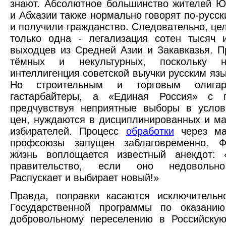
знают. Абсолютное большинство жителей 
и Абхазии также нормально говорят по-русск
и получили гражданство. Следовательно, цел
только одна - легализация сотен тысяч 
выходцев из Средней Азии и Закавказья. 
тёмных и некультурных, поскольку на
интеллигенция советской выучки русским язы
Но строительным и торговым олига
гастарбайтеры, а «Единая Россия» с п
предчувствуя неприятные выборы в услов
цен, нуждаются в дисциплинированных и м
избирателей. Процесс
обработки
через ма
профсоюзы запущен заблаговременно. Ф
жизнь воплощается известный анекдот: 
правительство, если оно недовольн
Распускает и выбирает новый!»
Правда, поправки касаются исключительн
Государственной программы по оказанию
добровольному переселению в Российску