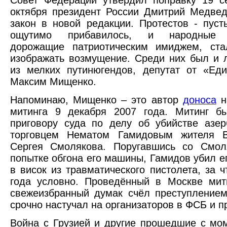
Совет Федерации утвердил поправку 19 с
октября президент России Дмитрий Медве
закон в новой редакции. Протестов - пуст
ощутимо прибавилось, и народные и
дорожащие патриотическим имиджем, ста
изображать возмущение. Среди них был и 
из мелких путинюгендов, депутат от «Ед
Максим Мищенко.
Напоминаю, Мищенко – это автор
доноса
н
митинга 9 декабря 2007 года. Митинг б
приговору суда по делу об убийстве азе
торговцем Нематом Гамидовым жителя В
Сергея Смолякова. Поругавшись со Смол
попытке обгона его машины, Гамидов убил е
в висок из травматического пистолета, за ч
года условно. Проведённый в Москве мит
свежеизбранный думак счёл преступлением
срочно настучал на организаторов в ФСБ и п
Война с Грузией и другие прошедшие с мо