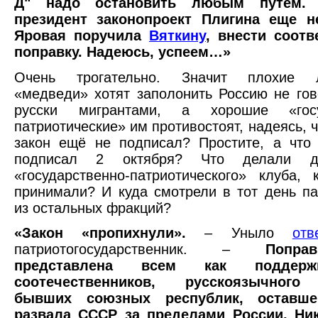
Д" надо остановить любым путем.
президент законопроект Плигина еще н
Яровая поручила
Вяткину
, внести соот
поправку. Надеюсь, успеем…»
Очень трогательно. Значит плохие л
«медведи» хотят заполонить Россию не го
русски мигрантами, а хорошие «госуд
патриотические» им противостоят, надеясь, 
закон ещё не подписал? Простите, а что
подписал 2 октября? Что делали д
«государственно-патриотического» клуба, 
принимали? И куда смотрели в тот день п
из остальных фракций?
«Закон «пропихнули».
– Уныло
отв
патриотогосударственник. –
Попр
представлена всем как поддер
соотечественников, русскоязычного
бывших союзных республик, оставше
развала СССР за пределами России. Ник