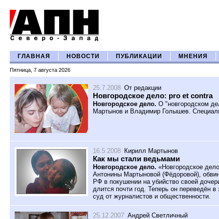
ГЛАВНАЯ
НОВОСТИ
ПУБЛИКАЦИИ
МНЕНИЯ
Пятница, 7 августа 2026
25.7.2008
От редакции
Новгородское дело: pro et contra
Новгородское дело.
О "новгородском де
Мартынов и Владимир Голышев. Специаль
16.5.2008
Кирилл Мартынов
Как мы стали ведьмами
Новгородское дело.
«Новгородское дело
Антонины Мартыновой (Фёдоровой), обвиняе
РФ в покушении на убийство своей дочер
длится почти год. Теперь он переведён в
суд от журналистов и общественности.
25.12.2007
Андрей Светличный