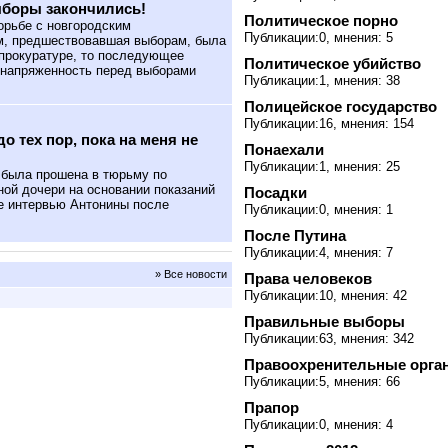
ыборы закончились!
Политическое порно
орьбе с новгородским
Публикации:0, мнения: 5
м, предшествовавшая выборам, была
 прокуратуре, то последующее
Политическое убийство
 напряженность перед выборами
Публикации:1, мнения: 38
Полицейское государство
Публикации:16, мнения: 154
 тех пор, пока на меня не
Понаехали
Публикации:1, мнения: 25
была прошена в тюрьму по
ной дочери на основании показаний
Посадки
е интервью Антонины после
Публикации:0, мнения: 1
После Путина
Публикации:4, мнения: 7
» Все новости
Права человеков
Публикации:10, мнения: 42
Правильные выборы
Публикации:63, мнения: 342
Правоохренительные орга
Публикации:5, мнения: 66
Прапор
Публикации:0, мнения: 4