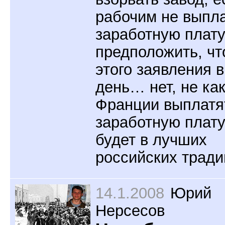
рабочим не выпл
заработную плату
предположить, чт
этого заявления в
день… нет, не как
Франции выплатя
заработную плат
будет в лучших
российских трад
14.1.2008
Юрий
Нерсесов