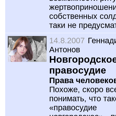
жертвоприношен
собственных солд
таки не предусма
14.8.2007
Геннад
Антонов
Новгородско
правосудие
Права человеко
Похоже, скоро вс
понимать, что так
«правосудие