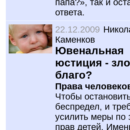
папа?», так и ост
ответа.
22.12.2009
Никол
Каменков
Ювенальная
юстиция - зл
благо?
Права
человеко
Чтобы остановить
беспредел, и тре
усилить меры по
прав детей. Имен