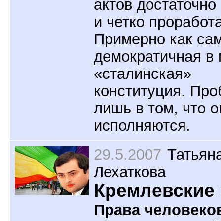
актов достаточно
и четко проработ
Примерно как са
демократичная в
«сталинская»
конституция. Пр
лишь в том, что о
исполняются.
29.5.2007
Татьян
Лехаткова
Кремлевские 
Права человеко