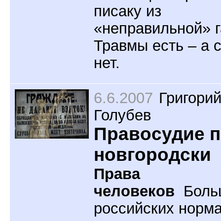
писаку из
«неправильной» г
Травмы есть – а 
нет.
6.6.2007
Григори
Голубев
Правосудие п
новгородски
Права
человеков
Боль
российских норм