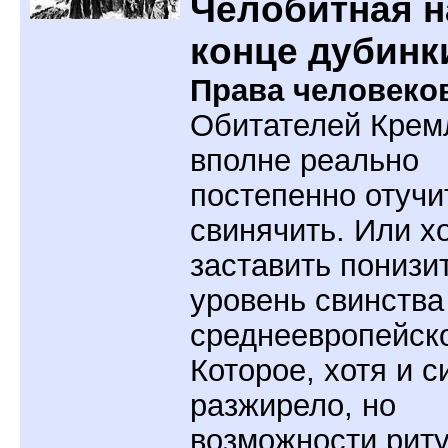
Челобитная н
конце дубинк
Права человеко
Обитателей Крем
вполне реально
постепенно отучи
свинячить. Или х
заставить понизи
уровень свинства
среднеевропейско
Которое, хотя и с
разжирело, но
возможности рит