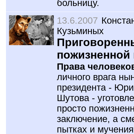
больницу.
13.6.2007
Конста
Кузьминых
Приговоренн
пожизненной
Права человеко
личного врага ны
президента - Юри
Шутова - уготовл
просто пожизнен
заключение, а см
пытках и мучения