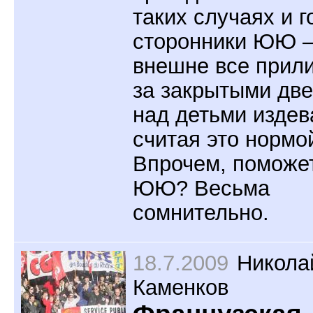
таких случаях и г
сторонники ЮЮ –
внешне все прили
за закрытыми дв
над детьми издев
считая это нормо
Впрочем, поможет
ЮЮ? Весьма
сомнительно.
18.7.2009
Никола
Каменков