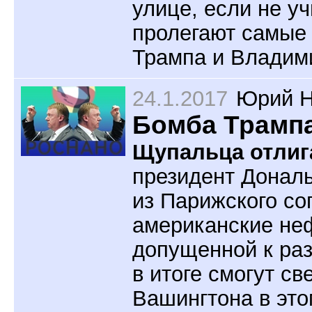
улице, если не у
пролегают самые
Трампа и Владим
24.1.2017
Юрий Н
Бомба Трампа
Щупальца отлиг
президент Дональ
из Парижского со
американские неф
допущенной к раз
в итоге смогут св
Вашингтона в это