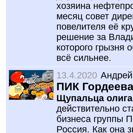
хозяина нефтепро
месяц совет дире
повелителя её кр
решение за Влад
которого грызня 
всё сильнее.
13.4.2020
Андрей
ПИК Гордеева
Щупальца олига
действительно ст
бизнеса группы П
Россия. Как она 