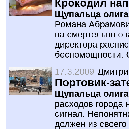
Крокодил нап
Щупальца олига
Романа Абрамови
на смертельно оп
директора распис
беспомощности. 
17.3.2009
Дмитри
Портовик-зат
Щупальца олига
расходов города 
сигнал. Непонятн
должен из своего