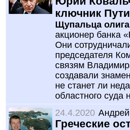
Юрий Ковальч
ключник Пути
Щупальца олига
акционер банка «
Они сотрудничали
председателя Ко
связям Владимира
создавали знамен
не станет ли нед
областного суда
24.4.2020
Андрей
Греческие ос