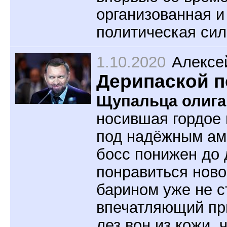
организованная и
политическая сил
1.10.2020
Алексе
Дерипаской п
Щупальца олига
носившая гордое 
под надёжным ам
босс понижен до 
понравиться ново
барином уже не с
впечатляющий при
лез вон из кожи,