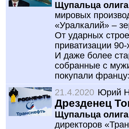
Щупальца олига
мировых произво
«Уралкалий» – зе
От ударных строе
приватизации 90-
И даже более ста
собранные с мужи
покупали француз
21.4.2020
Юрий Н
Дрезденец То
Щупальца олига
директоров «Тра