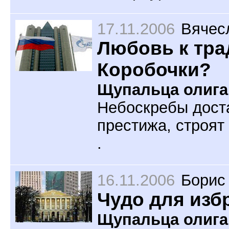
17.11.2006
Вячес
Любовь к тра
Коробочки?
Щупальца олига
Небоскребы доста
престижа, строят
.
16.11.2006
Борис
Чудо для изб
Щупальца олиг