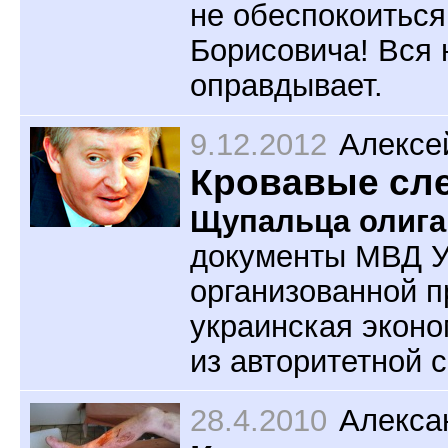
не обеспокоитьс
Борисовича! Вся 
оправдывает.
9.12.2012
Алексе
Кровавые сл
Щупальца олига
документы МВД У
организованной п
украинская эконо
из авторитетной 
28.4.2010
Алекса