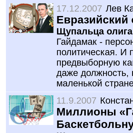
17.12.2007
Лев К
Евразийский 
Щупальца олига
Гайдамак - персон
политическая. И п
предвыборную кам
даже должность, 
маленькой стране
11.9.2007
Конста
Миллионы «Га
Баскетбольн