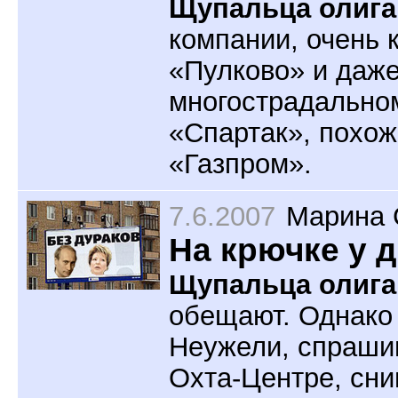
Щупальца олига
компании, очень 
«Пулково» и даж
многострадальном
«Спартак», похож
«Газпром».
7.6.2007
Марина 
На крючке у 
Щупальца олига
обещают. Однако 
Неужели, спрашив
Охта-Центре, сни