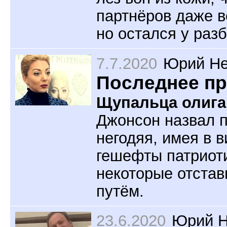
партнёров даже в
но остался у разб
7.7.2020
Юрий Не
Последнее п
Щупальца олига
Джонсон назвал 
негодяя, имея в 
гешефты патриоти
некоторые отстав
путём.
23.6.2020
Юрий Н