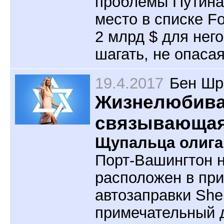
проблемы Путина, 
место в списке Fo
2 млрд $ для него
шагать, не опаса
19.4.2017
Бен Шр
Жизнелюбивая
связывающая
Щупальца олига
Порт-Вашингтон н
расположен в при
автозаправки Shel
примечательный 