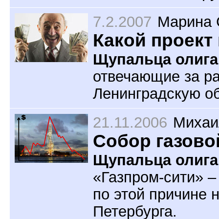
7.2.2007
Марина 
Какой проект
Щупальца олига
отвечающие за ра
Ленинградскую об
21.11.2006
Михаи
Собор газово
Щупальца олига
«Газпром-сити» –
по этой причине 
Петербурга.