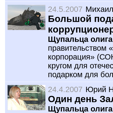
24.5.2007
Михаил
Большой под
коррупционе
Щупальца олига
правительством 
корпорация» (СОК
кругом для отече
подарком для бо
24.4.2007
Юрий Н
Один день З
Щупальца олига