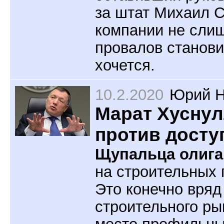
за штат Михаил С
компании не сли
провалов станови
хочется.
10.2.2020
Юрий Н
Марат Хуснул
против досту
Щупальца олига
на строительных 
Это конечно вряд
строительного ры
место профильны