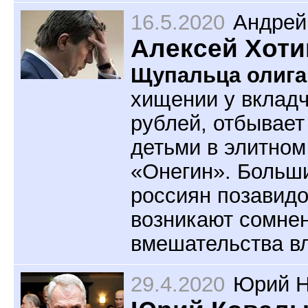
16.5.2020
Андрей
Алексей Хоти
Щупальца олига
хищении у вкладч
рублей, отбывает
детьми в элитно
«Онегин». Больш
россиян позавидо
возникают сомнен
вмешательства в
29.4.2020
Юрий Н