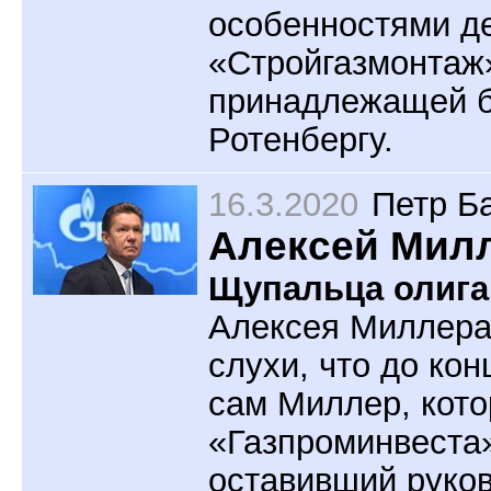
особенностями де
«Стройгазмонтаж»
принадлежащей б
Ротенбергу.
16.3.2020
Петр Б
Алексей Милл
Щупальца олига
Алексея Миллера
слухи, что до ко
сам Миллер, кото
«Газпроминвеста
оставивший руков