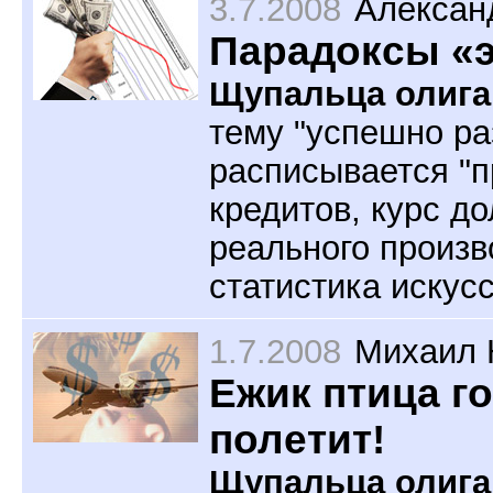
3.7.2008
Алексан
Парадоксы «э
Щупальца олига
тему "успешно р
расписывается "п
кредитов, курс до
реального произв
статистика искус
1.7.2008
Михаил 
Ежик птица го
полетит!
Щупальца олига