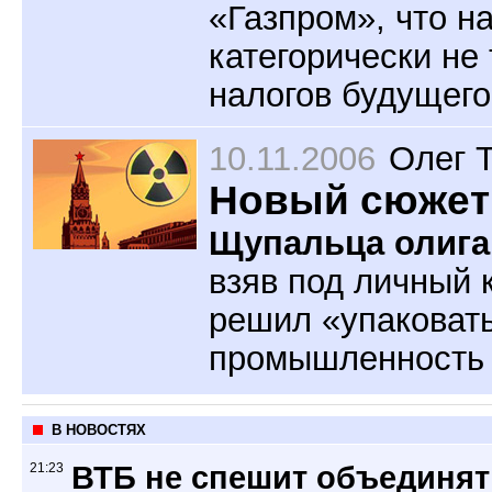
«Газпром», что на
категорически не
налогов будущего
10.11.2006
Олег 
Новый сюжет 
Щупальца олига
взяв под личный 
решил «упаковат
промышленность и
В НОВОСТЯХ
21:23
ВТБ не спешит объединят