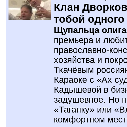
Клан Дворков
тобой одного
Щупальца олига
премьера и люби
православно-кон
хозяйства и покр
Ткачёвым россиян
Караоке с «Ах су
Кадышевой в биз
задушевное. Но н
«Таганку» или «В
комфортном мест