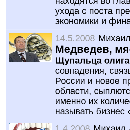
находятся во глав
ухода с поста пр
экономики и фин
14.5.2008
Михаил
Медведев, мя
Щупальца олига
совпадения, свя
России и новое п
области, сыплютс
именно их количе
называть бизнес 
1.4.2008
Михаил 