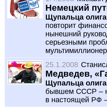
Немецкий пут
Щупальца олига
повторит финансо
нынешний руковод
серьезными пробл
мультимиллионер
25.1.2008
Станис
Медведев, «Г
Щупальца олига
бывшем СССР – н
в настоящей РФ —