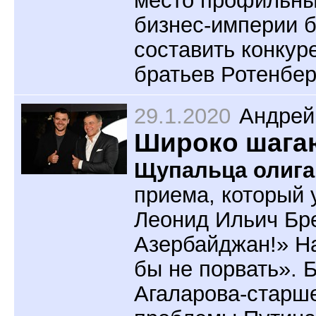
бизнес-империи 
составить конкур
братьев Ротенбер
29.1.2020
Андрей
Широко шага
Щупальца олига
приема, который 
Леонид Ильич Бр
Азербайджан!» Н
бы не порвать». Б
Агаларова-старше