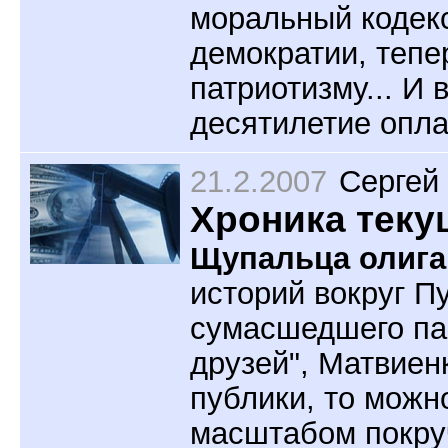
моральный кодекс
демократии, тепе
патриотизму... И 
десятилетие опла
21.2.2007
Сергей
Хроника теку
Щупальца олига
историй вокруг П
сумасшедшего пар
друзей", Матвиен
публики, то можн
масштабом покруч