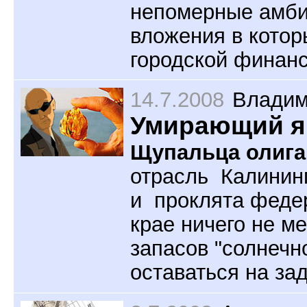
непомерные амбиц
вложения в котор
городской финан
14.7.2008
Владим
Умирающий я
Щупальца олига
отрасль Калинин
и проклята феде
крае ничего не м
запасов "солнечн
оставаться на за